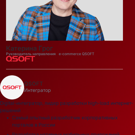
Катерина Грог
Руководитель направления e-commerce QSOFT
QSOFT
Интегратор
Digital-интегратор, лидер разработки high-load интернет-
решений
Самый опытный разработчик корпоративных
порталов в России
Разработка нативных мобильных приложений