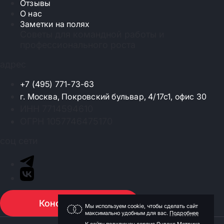
 именно в очном формате!
Отзывы
встречи реально помо
процессы шире и нахо
О нас
развития бизнеса.
Заметки на полях
Советы для командной работы и
профессионального роста
адрес
+7 (495) 771-73-63
г. Москва, Покровский бульвар, 4/17с1, офис 30
ИНН 7714594610
ОГРН 1057746475170
соц сети
Консультация
Мы используем cookie, чтобы сделать сайт
максимально удобным для вас.
Подробнее