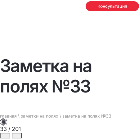
Консультация
Заметка на
полях №33
главная
\
заметки на полях
\ заметка на полях №33
33
/
201