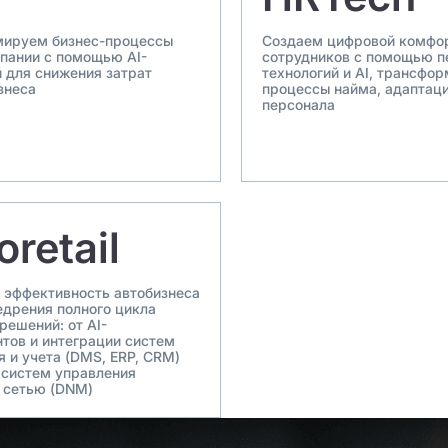
ируем бизнес-процессы
Создаем цифровой комфо
пании с помощью AI-
сотрудников с помощью 
й для снижения затрат
технологий и AI, трансфо
знеса
процессы найма, адаптаци
персонала
oretail
эффективность автобизнеса
едрения полного цикла
решений: от AI-
нтов и интеграции систем
 и учета (DMS, ERP, CRM)
 систем управления
 сетью (DNM)