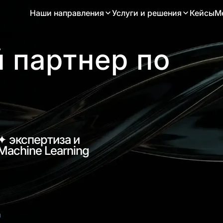
ce
Наши направления
Услуги и решения
Кейсы
М
Статьи
 партнер по
а автономной e-commerce
Lamoda
Корпоративный портал 
ену SAP Hybris для
точка входа для 13 000 сотруд
и «БИ-БИ»
✦ экспертиза и
Machine Learning
ы
рмы и старт e-commerce