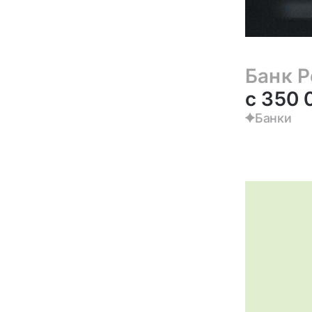
Банк 
с 350
Банки