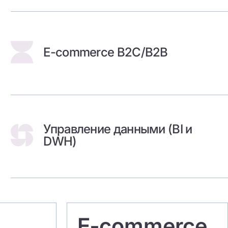
E-commerce B2C/B2B
Управление данными (BI и
DWH)
E‐commerce