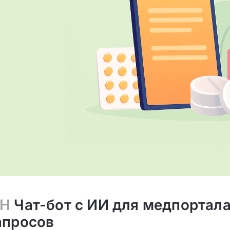
ОН
Чат-бот с ИИ для медпортала
апросов