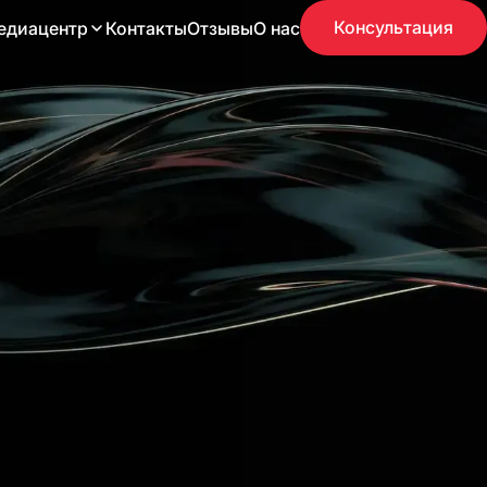
Консультация
едиацентр
Контакты
Отзывы
О нас
30
Кейсов
Lanet: единая
Банк России
Виртуальная выставка к 165-
ников
летию «Главный банк страны: история в
лицах»