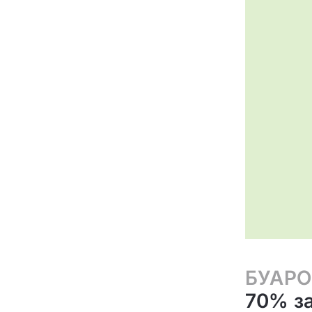
БУАР
70% з