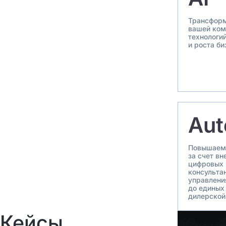
Трансформ
вашей ком
технологи
и роста би
Aut
Повышаем 
за счет вн
цифровых 
консульта
управления
до единых
дилерской
Кейсы