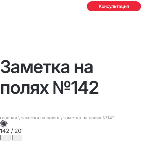
Консультация
Заметка на
полях №142
главная
\
заметки на полях
\ заметка на полях №142
142
/
201