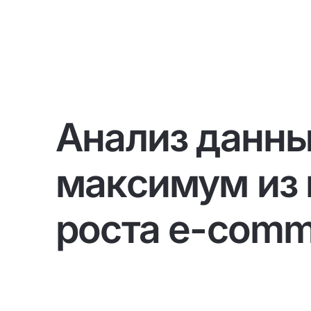
E-commer
AI
Autoretail
Корпоративные порталы (интранет)
Мобильные приложения
Автоматизация, личные кабинеты, чат-
боты
Цифровая стратегия и аудит
Анализ данны
БИ-БИ
Разработк
E-commerce B2C/B2B
платформы на зам
федеральной сет
База знаний
максимум из
Управление данными (BI и DWH)
HRTech
роста e-comm
Информационные сайты
Панавто
3 платфо