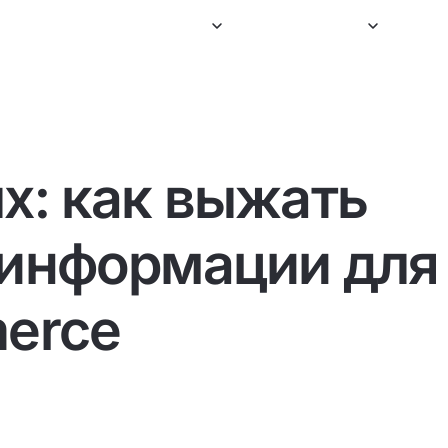
ce
Наши направления
Услуги и решения
Кейсы
М
Статьи
х: как выжать
а автономной e-commerce
Lamoda
Корпоративный портал 
ену SAP Hybris для
точка входа для 13 000 сотруд
и «БИ-БИ»
 информации для
erce
рмы и старт e-commerce