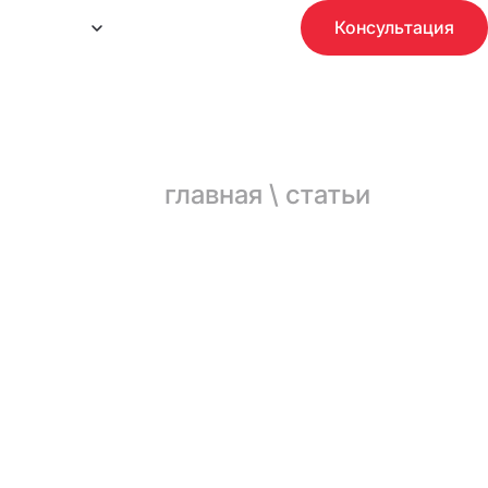
Консультация
едиацентр
Контакты
Отзывы
О нас
30
Кейсов
главная
\
статьи
Lanet: единая
Банк России
Виртуальная выставка к 165-
ников
летию «Главный банк страны: история в
лицах»