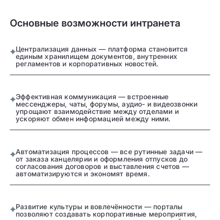
Основные возможности интранета
Централизация данных — платформа становится
единым хранилищем документов, внутренних
регламентов и корпоративных новостей.
Эффективная коммуникация — встроенные
мессенджеры, чаты, форумы, аудио- и видеозвонки
упрощают взаимодействие между отделами и
ускоряют обмен информацией между ними.
Автоматизация процессов — все рутинные задачи —
от заказа канцелярии и оформления отпусков до
согласования договоров и выставления счетов —
автоматизируются и экономят время.
Развитие культуры и вовлечённости — порталы
позволяют создавать корпоративные мероприятия,