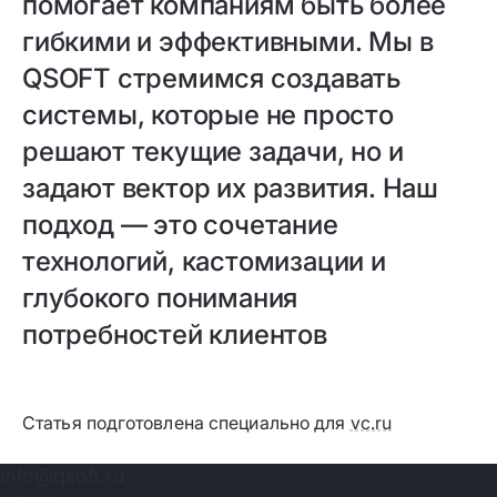
помогает компаниям быть более
гибкими и эффективными. Мы в
QSOFT стремимся создавать
системы, которые не просто
решают текущие задачи, но и
задают вектор их развития. Наш
подход — это сочетание
технологий, кастомизации и
глубокого понимания
потребностей клиентов
Статья подготовлена специально для
vc.ru
info@qsoft.ru