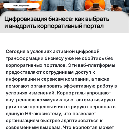
Сегодня в условиях активной цифровой
трансформации бизнесу уже не обойтись без
корпоративных порталов. Эти веб-платформы
предоставляют сотрудникам доступ к
информации и сервисам компании, а также
помогают организовать эффективную работу в
условиях изменений. Корпорталы упрощают
внутреннюю коммуникацию, автоматизируют
рутинные процессы и интегрируют персонал в
единую HR-экосистему, что позволяет
организациям быстрее адаптироваться к
современным вызовам.
Что корпортал может