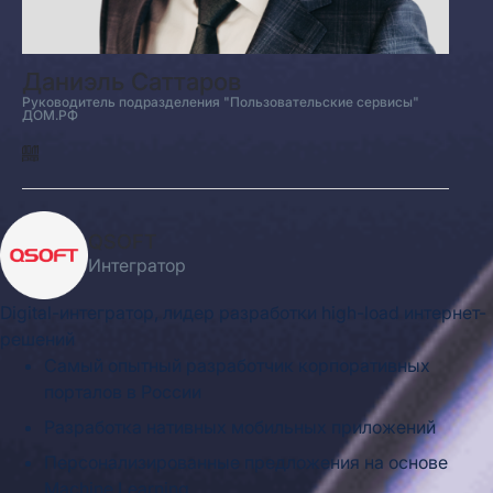
Даниэль Саттаров
Руководитель подразделения "Пользовательские сервисы"
ДОМ.РФ
QSOFT
Интегратор
Digital-интегратор, лидер разработки high-load интернет-
решений
Самый опытный разработчик корпоративных
порталов в России
Разработка нативных мобильных приложений
Персонализированные предложения на основе
Machine Learning