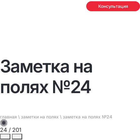
Консультация
Заметка на
полях №24
главная
\
заметки на полях
\ заметка на полях №24
24
/
201