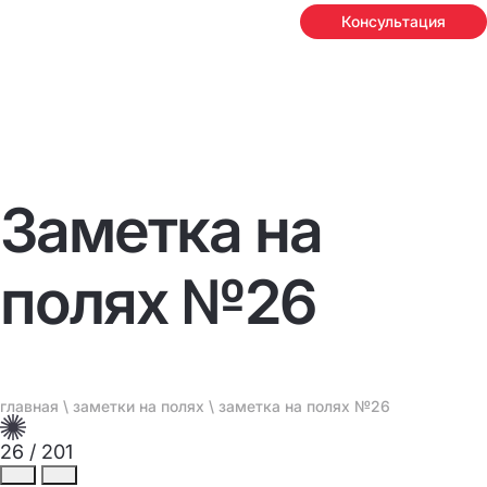
Консультация
Заметка на
полях №26
главная
\
заметки на полях
\ заметка на полях №26
26
/
201