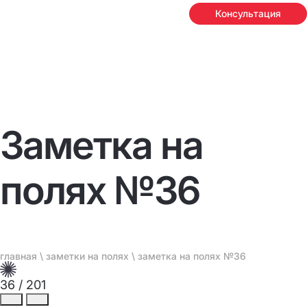
Консультация
Заметка на
полях №36
главная
\
заметки на полях
\ заметка на полях №36
36
/
201