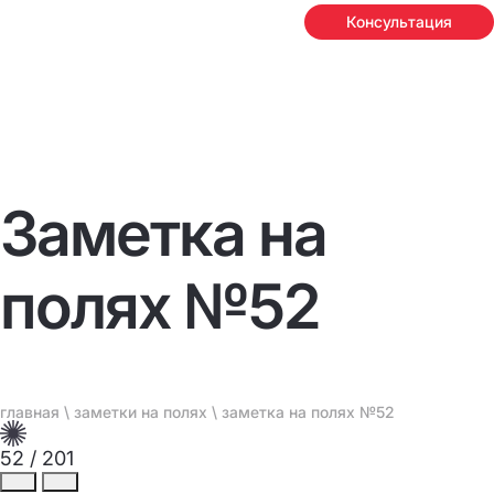
Консультация
Заметка на
полях №52
главная
\
заметки на полях
\ заметка на полях №52
52
/
201