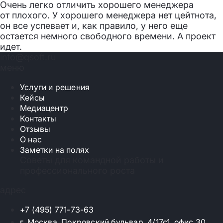
Очень легко отличить хорошего менеджера
от плохого. У хорошего менеджера нет цейтнота,
он все успевает и, как правило, у него еще
остается немного свободного времени. А проект
идет.
info@qsoft.ru
меню
Услуги и решения
Кейсы
Медиацентр
Контакты
Отзывы
О нас
Заметки на полях
Советы для командной работы и
профессионального роста
адрес
+7 (495) 771-73-63
г. Москва, Покровский бульвар, 4/17с1, офис 30