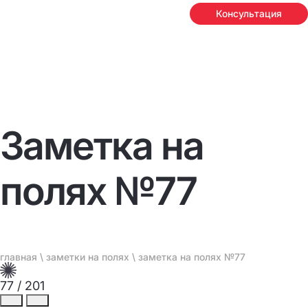
Консультация
Заметка на
полях №77
главная
\
заметки на полях
\ заметка на полях №77
77
/
201