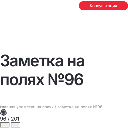
Консультация
Заметка на
полях №96
главная
\
заметки на полях
\ заметка на полях №96
96
/
201