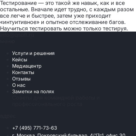
Тестирование — это такой же навык, как и все
остальные. Вначале идет трудно, с каждым разом
все легче и быстрее, затем уже приходит
«интуитивное» и опытное отслеживание багов.
Научиться тестировать можно только тестируя.
info@qsoft.ru
меню
Услуги и решения
Кейсы
Медиацентр
Контакты
Отзывы
О нас
Заметки на полях
Советы для командной работы и
профессионального роста
адрес
+7 (495) 771-73-63
г. Москва, Покровский бульвар, 4/17с1, офис 30