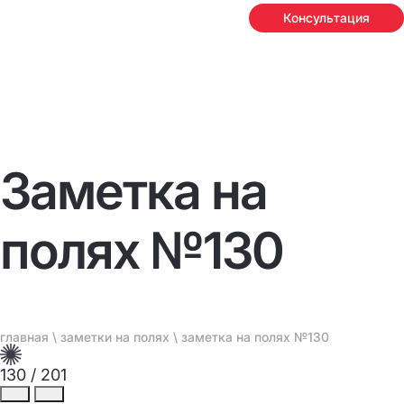
Консультация
Заметка на
полях №130
главная
\
заметки на полях
\ заметка на полях №130
130
/
201