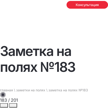
Консультация
Заметка на
полях №183
главная
\
заметки на полях
\ заметка на полях №183
183
/
201