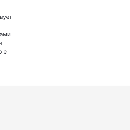
вует
сами
я
о e-