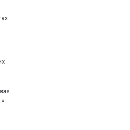
гах
и
их
вая
 в