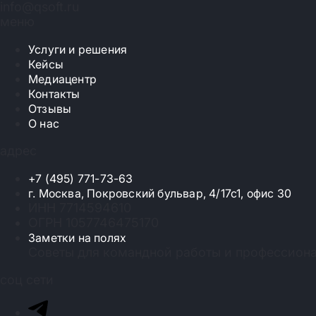
info@qsoft.ru
меню
Услуги и решения
Кейсы
Медиацентр
Контакты
Отзывы
О нас
адрес
+7 (495) 771-73-63
г. Москва, Покровский бульвар, 4/17с1, офис 30
ИНН 7714594610
ОГРН 1057746475170
Заметки на полях
Советы для командной работы и профессиона
соц сети