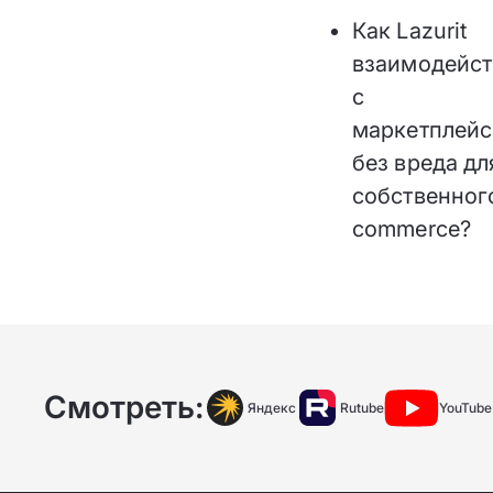
Как Lazurit
взаимодейст
с
маркетплей
без вреда дл
собственног
commerce?
Смотреть:
Яндекс
Rutube
YouTube