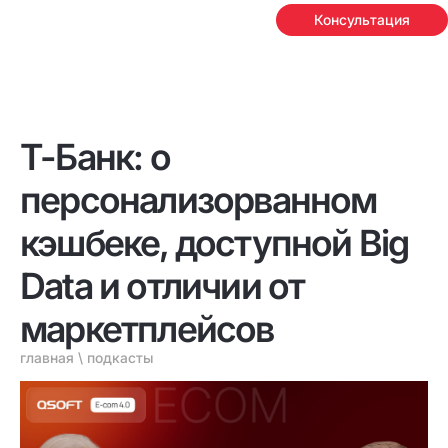
Консультация
Т-Банк: о
персонализорванном
кэшбеке, доступной Big
Data и отличии от
маркетплейсов
главная
\
подкасты