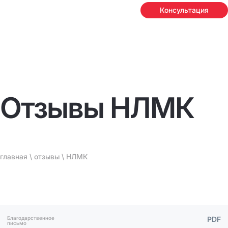
Консультация
Отзывы НЛМК
главная
\
отзывы
\ НЛМК
Благодарственное
PDF
письмо