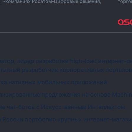
ИТ-компаниях Росатом-Цифровые решения,
торго
гратор, лидер разработки high-load интернет-
пытный разработчик корпоративных порталов
тка нативных мобильных приложений
изированные предложения на основе Machine
е чат-ботов с Искусственным Интеллектом
 России портфолио крупных интернет-магаз