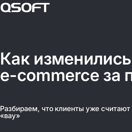
E-commer
AI
Autoretail
Корпоративные порталы (интранет)
Мобильные приложения
Автоматизация, личные кабинеты, чат-
боты
Цифровая стратегия и аудит
Как изменились
БИ-БИ
Разработк
E-commerce B2C/B2B
платформы на зам
федеральной сет
e-commerce за 
База знаний
Управление данными (BI и DWH)
HRTech
Информационные сайты
Разбираем, что клиенты уже считают 
«вау»
Панавто
3 платфо