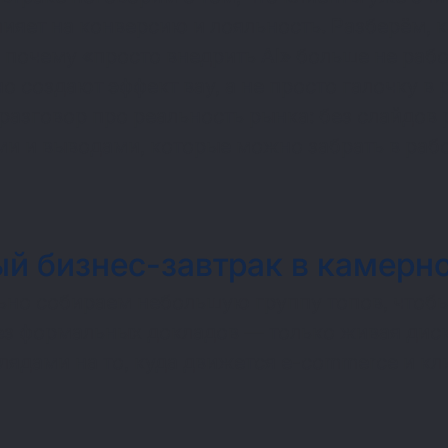
лияет на конверсию и лояльность. Разберём,
 почему «просто внедрить AI» больше не раб
о создают эффект вау, а не просто галочку в
разговор про реальность рынка: без слайдов 
и и выводами, которые можно забрать в рабо
й бизнес-завтрак в камерн
ьно собираем небольшую группу топов, чтобы
без формальных докладов — только живая дис
лядами на то, куда движется e-commerce и кл