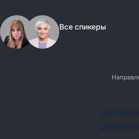
Все спикеры
Направл
О мероприятии
За посл
революц
На бизнес-за