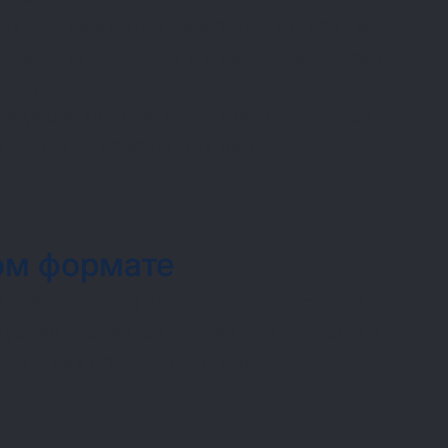
 как ИИ незаметно переписал ожидания
отает и какие продуктовые решения сегодня
 роадмапе
ради слайдов, но с конкретными кейсами,
ту уже на следующий день.
ом формате
 разговор был предметным и по делу.
куссия экспертов, обмен практическим
иентский опыт в 2026 году