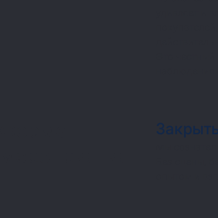
удивляет и в
покупателей,
действительн
Это честный 
наблюдениям
Формат
Закрыты
Мы сознател
мероприятия
Без сцены, 
опытом и взг