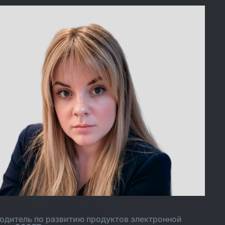
стасия Дементьева
одитель по развитию продуктов электронной