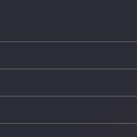
commerce
tal
водителям продуктовых команд