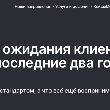
ce
Наши направления
Услуги и решения
Кейсы
М
Статьи
 ожидания клие
а автономной e-commerce
Lamoda
Корпоративный портал 
ену SAP Hybris для
точка входа для 13 000 сотруд
и «БИ-БИ»
последние два г
стандартом, а что всё ещё восприним
рмы и старт e-commerce