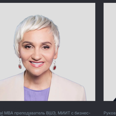
 Трофимова
Ана
gital MBA преподаватель ВШЭ, МИИТ с бизнес-
Руков