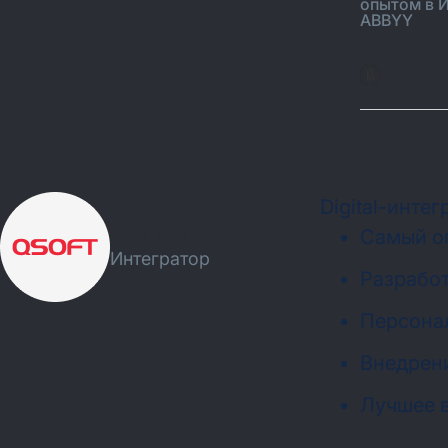
опытом в 
ABBYY
Digital-инте
QSOFT
Самый о
Интегратор
Разрабо
Персонал
Внедрени
Лучшее в