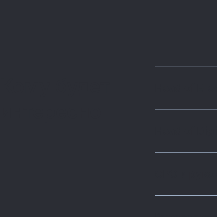
Кому будет
Head of E-
интересно
Head of Digi
CPO и руко