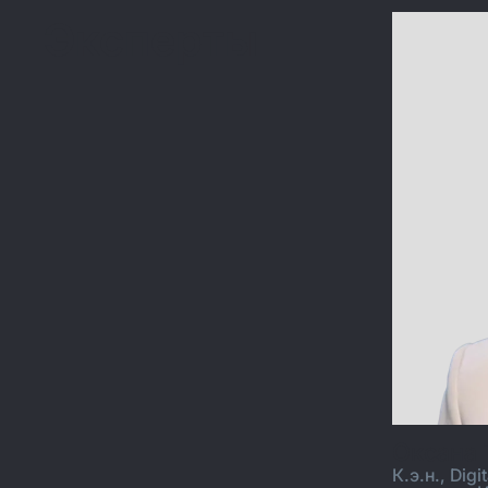
Эксперты
Оксана
К.э.н., Di