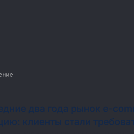
ение
едние два года рынок e-co
ию: клиенты стали требоват
втраке поговорим о том, что клиенты уже счи