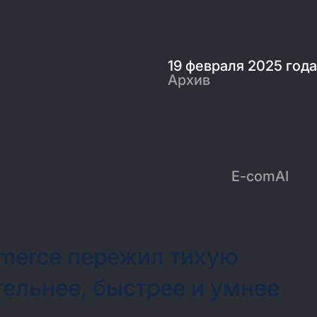
19 февраля 2025 года
Архив
E-com
AI
mmerce пережил тихую
ельнее, быстрее и умнее
тают стандартом, а что всё ещё реально