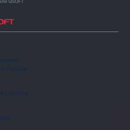
вли QSOFT
решений
 в России
 Learning
инов