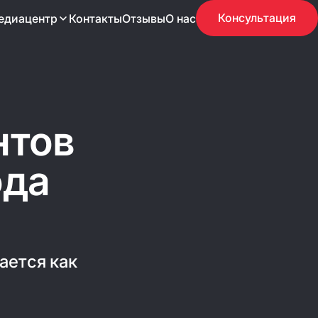
Консультация
едиацентр
Контакты
Отзывы
О нас
30
Кейсов
нтов
Lanet: единая
Банк России
Виртуальная выставка к 165-
ников
летию «Главный банк страны: история в
лицах»
ода
ается как